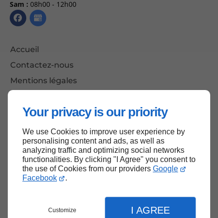
Sam :
08h00 - 12h00
Accueil
Contactez-nous
Mentions légales
Plan du site
Your privacy is our priority
We use Cookies to improve user experience by
Haut de page
personalising content and ads, as well as
analyzing traffic and optimizing social networks
functionalities. By clicking "I Agree" you consent to
the use of Cookies from our providers
Google
Facebook
.
I AGREE
Customize